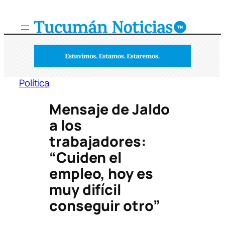
Saltar
al
contenido
Política
Mensaje de Jaldo
a los
trabajadores:
“Cuiden el
empleo, hoy es
muy difícil
conseguir otro”