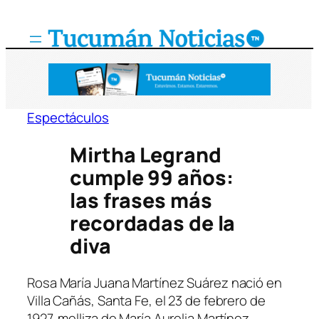
Saltar
al
contenido
Espectáculos
Mirtha Legrand
cumple 99 años:
las frases más
recordadas de la
diva
Rosa María Juana Martínez Suárez nació en
Villa Cañás, Santa Fe, el 23 de febrero de
1927, melliza de María Aurelia Martínez