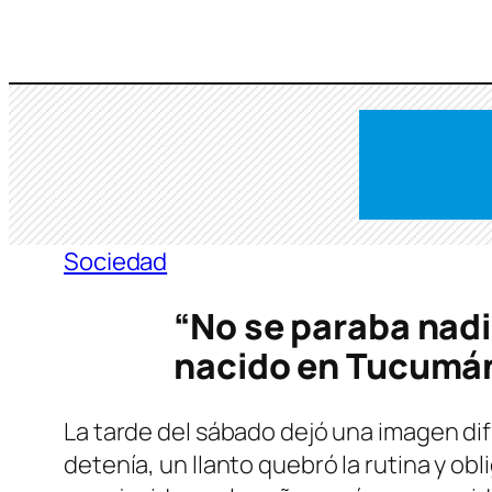
Saltar
al
contenido
Sociedad
“No se paraba nadie
nacido en Tucumá
La tarde del sábado dejó una imagen difíc
detenía, un llanto quebró la rutina y obl