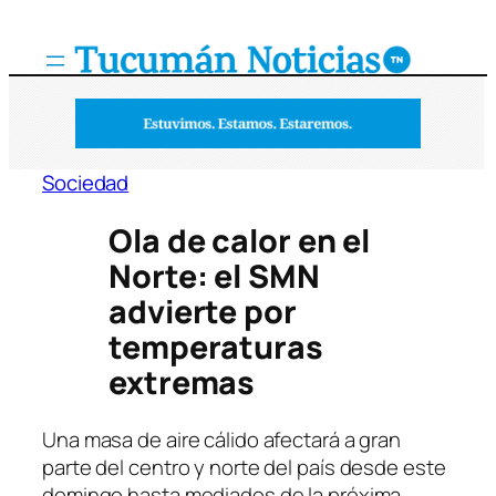
Saltar
al
contenido
Sociedad
Ola de calor en el
Norte: el SMN
advierte por
temperaturas
extremas
Una masa de aire cálido afectará a gran
parte del centro y norte del país desde este
domingo hasta mediados de la próxima