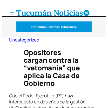
Saltar
al
contenido
Uncategorized
Opositores
cargan contra la
“vetomanía” que
aplica la Casa de
Gobierno
Que el Poder Ejecutivo (PE) haya
interpuesto en dos años de la gestión
de Osvaldo Jaldocasi una decena de vetos -