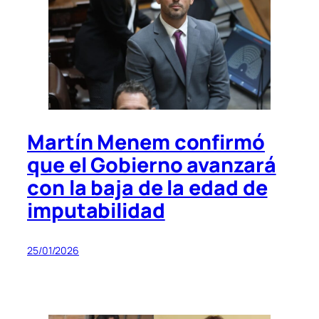
Martín Menem confirmó
que el Gobierno avanzará
con la baja de la edad de
imputabilidad
25/01/2026