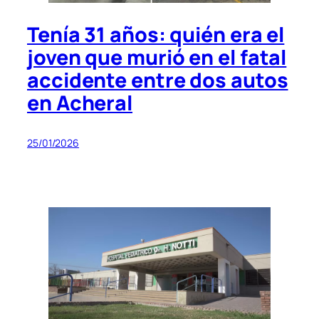
Tenía 31 años: quién era el
joven que murió en el fatal
accidente entre dos autos
en Acheral
25/01/2026