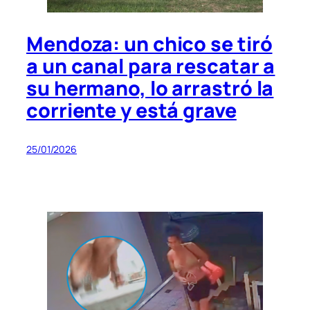
Mendoza: un chico se tiró
a un canal para rescatar a
su hermano, lo arrastró la
corriente y está grave
25/01/2026