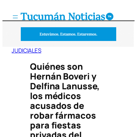
Saltar
al
contenido
JUDICIALES
Quiénes son
Hernán Boveri y
Delfina Lanusse,
los médicos
acusados de
robar fármacos
para fiestas
privadas del