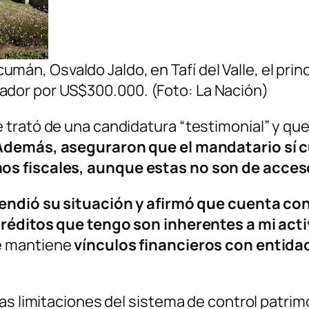
án, Osvaldo Jaldo, en Tafí del Valle, el princi
ador por US$300.000. (Foto: La Nación)
trató de una candidatura “testimonial” y que,
Además, aseguraron que el mandatario sí c
os fiscales, aunque estas no son de acces
endió su situación y afirmó que cuenta co
créditos que tengo son inherentes a mi acti
e mantiene
vínculos financieros con entid
as limitaciones del sistema de control patrimo