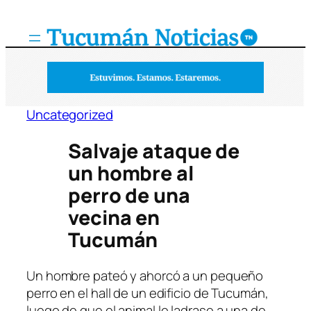
Saltar
al
contenido
Uncategorized
Salvaje ataque de
un hombre al
perro de una
vecina en
Tucumán
Un hombre pateó y ahorcó a un pequeño
perro en el hall de un edificio de Tucumán,
luego de que el animal le ladrase a una de