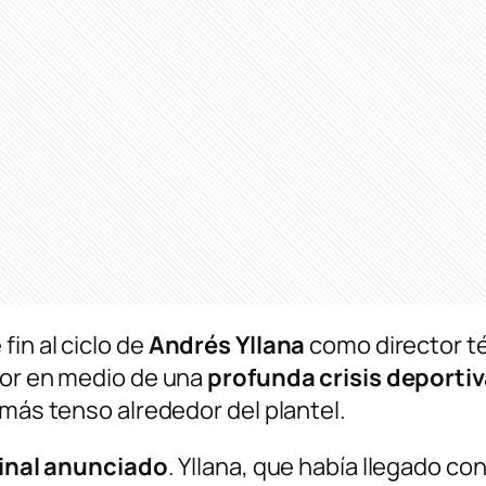
in al ciclo de
Andrés Yllana
como director té
dor en medio de una
profunda crisis deporti
 más tenso alrededor del plantel.
final anunciado
. Yllana, que había llegado co