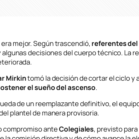
 era mejor. Según trascendió,
referentes del
y algunas decisiones del cuerpo técnico. La r
eteriorada.
r Mirkin
tomó la decisión de cortar el ciclo y
sostener el sueño del ascenso
.
queda de un reemplazante definitivo, el equip
del plantel de manera provisoria.
imo compromiso ante
Colegiales
, previsto para
e la comisión directiva y de cómo avance la e