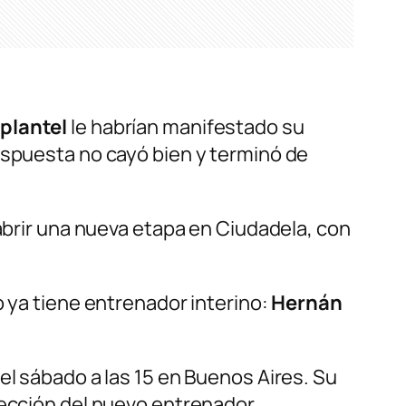
 plantel
le habrían manifestado su
espuesta no cayó bien y terminó de
 abrir una nueva etapa en Ciudadela, con
o ya tiene entrenador interino:
Hernán
 el sábado a las 15 en Buenos Aires. Su
lección del nuevo entrenador.