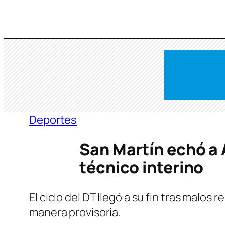
Saltar
al
contenido
Deportes
San Martín echó a A
técnico interino
El ciclo del DT llegó a su fin tras malo
manera provisoria.