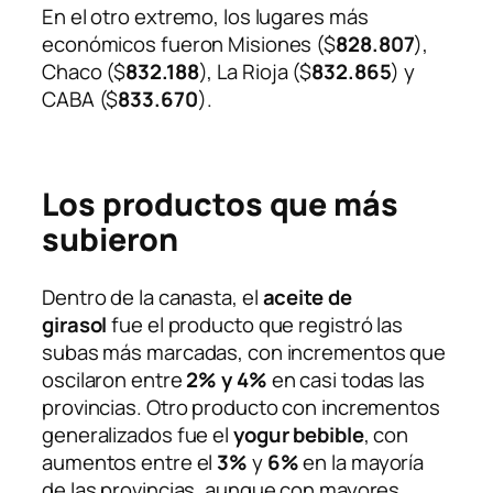
En el otro extremo, los lugares más
económicos fueron Misiones ($
828.807
),
Chaco ($
832.188
), La Rioja ($
832.865
) y
CABA ($
833.670
).
Los productos que más
subieron
Dentro de la canasta, el
aceite de
girasol
fue el producto que registró las
subas más marcadas, con incrementos que
oscilaron entre
2% y 4%
en casi todas las
provincias. Otro producto con incrementos
generalizados fue el
yogur bebible
, con
aumentos entre el
3%
y
6%
en la mayoría
de las provincias, aunque con mayores