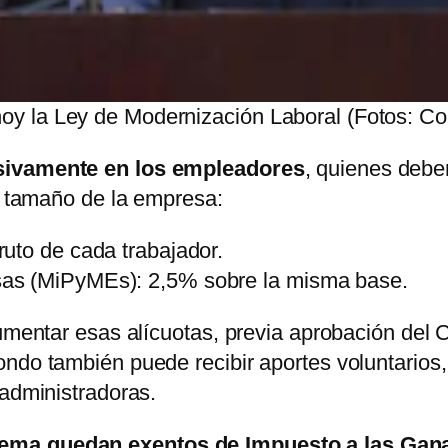
 hoy la Ley de Modernización Laboral (Fotos: 
usivamente en los empleadores
, quienes debe
el tamaño de la empresa:
uto de cada trabajador.
as (MiPyMEs): 2,5% sobre la misma base.
aumentar esas alícuotas, previa aprobación del
ondo también puede recibir aportes voluntarios
 administradoras.
tema quedan exentos de Impuesto a las Gan