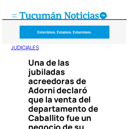
Saltar
al
contenido
JUDICIALES
Una de las
jubiladas
acreedoras de
Adorni declaró
que la venta del
departamento de
Caballito fue un
negocio de su