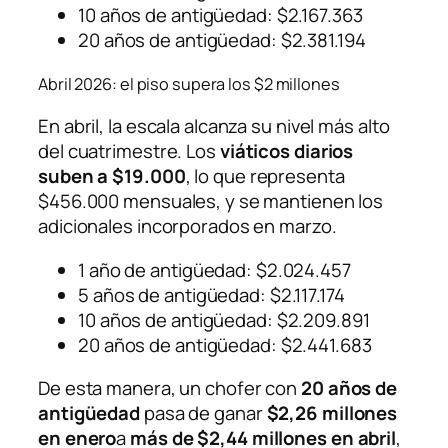
10 años de antigüedad: $2.167.363
20 años de antigüedad: $2.381.194
Abril 2026: el piso supera los $2 millones
En abril, la escala alcanza su nivel más alto
del cuatrimestre. Los
viáticos diarios
suben a $19.000
, lo que representa
$456.000 mensuales, y se mantienen los
adicionales incorporados en marzo.
1 año de antigüedad: $2.024.457
5 años de antigüedad: $2.117.174
10 años de antigüedad: $2.209.891
20 años de antigüedad: $2.441.683
De esta manera, un chofer con
20 años de
antigüedad
pasa de ganar
$2,26 millones
en enero
a
más de $2,44 millones en abril
,