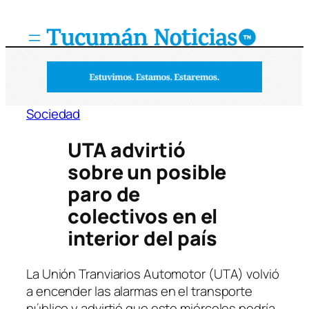
Saltar
al
contenido
Sociedad
UTA advirtió
sobre un posible
paro de
colectivos en el
interior del país
La Unión Tranviarios Automotor (UTA) volvió
a encender las alarmas en el transporte
público y advirtió que este miércoles podría