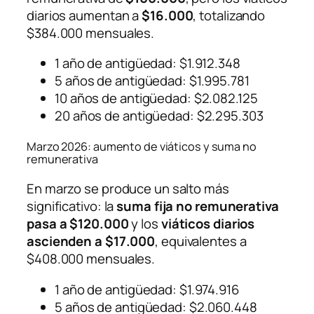
diarios aumentan a
$16.000
, totalizando
$384.000 mensuales.
1 año de antigüedad: $1.912.348
5 años de antigüedad: $1.995.781
10 años de antigüedad: $2.082.125
20 años de antigüedad: $2.295.303
Marzo 2026: aumento de viáticos y suma no
remunerativa
En marzo se produce un salto más
significativo: la
suma fija no remunerativa
pasa a $120.000
y los
viáticos diarios
ascienden a $17.000
, equivalentes a
$408.000 mensuales.
1 año de antigüedad: $1.974.916
5 años de antigüedad: $2.060.448