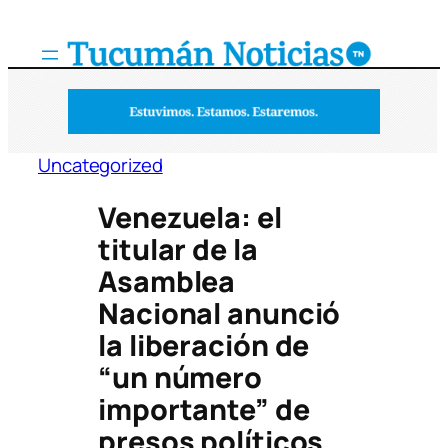
Saltar
al
contenido
Uncategorized
Venezuela: el
titular de la
Asamblea
Nacional anunció
la liberación de
“un número
importante” de
presos políticos