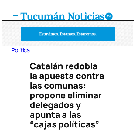
Saltar
al
contenido
Política
Catalán redobla
la apuesta contra
las comunas:
propone eliminar
delegados y
apunta a las
“cajas políticas”