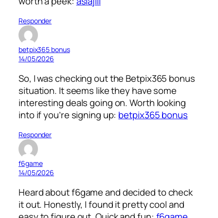
worth a peek:
asiajili
Responder
betpix365 bonus
14/05/2026
So, I was checking out the Betpix365 bonus
situation. It seems like they have some
interesting deals going on. Worth looking
into if you’re signing up:
betpix365 bonus
Responder
f6game
14/05/2026
Heard about f6game and decided to check
it out. Honestly, I found it pretty cool and
easy to figure out. Quick and fun:
f6game