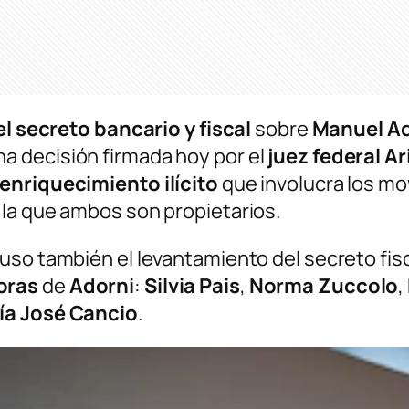
el secreto bancario y fiscal
sobre
Manuel Ad
na decisión firmada hoy por el
juez federal Ari
enriquecimiento ilícito
que involucra los mov
e la que ambos son propietarios.
uso también el levantamiento del secreto fisc
oras
de
Adorni
:
Silvia Pais
,
Norma Zuccolo
,
ría José Cancio
.