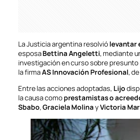
La Justicia argentina resolvió
levantar 
esposa
Bettina Angeletti
, mediante u
investigación en curso sobre presunto
la firma
AS Innovación Profesional
, d
Entre las acciones adoptadas,
Lijo
disp
la causa como
prestamistas o acreed
Sbabo
,
Graciela Molina
y
Victoria Ma