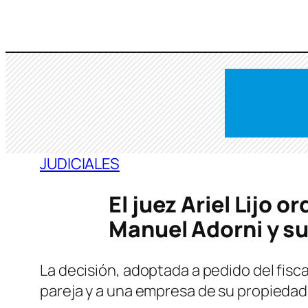
Saltar
al
contenido
JUDICIALES
El juez Ariel Lijo o
Manuel Adorni y s
La decisión, adoptada a pedido del fiscal
pareja y a una empresa de su propiedad,