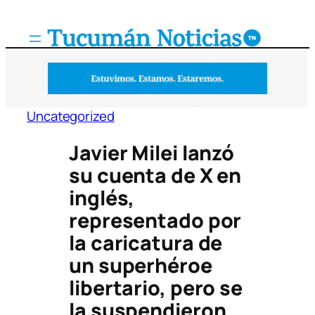
Saltar
al
contenido
Uncategorized
Javier Milei lanzó
su cuenta de X en
inglés,
representado por
la caricatura de
un superhéroe
libertario, pero se
la suspendieron