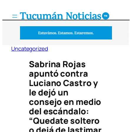
Saltar
al
contenido
Uncategorized
Sabrina Rojas
apuntó contra
Luciano Castro y
le dejó un
consejo en medio
del escándalo:
“Quedate soltero
o dejá de lastimar