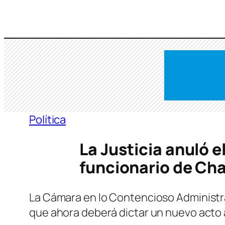
Saltar
al
contenido
Política
La Justicia anuló e
funcionario de Cha
La Cámara en lo Contencioso Administrati
que ahora deberá dictar un nuevo acto a