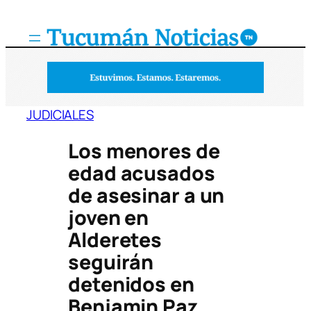
Saltar
al
contenido
JUDICIALES
Los menores de
edad acusados
de asesinar a un
joven en
Alderetes
seguirán
detenidos en
Benjamin Paz