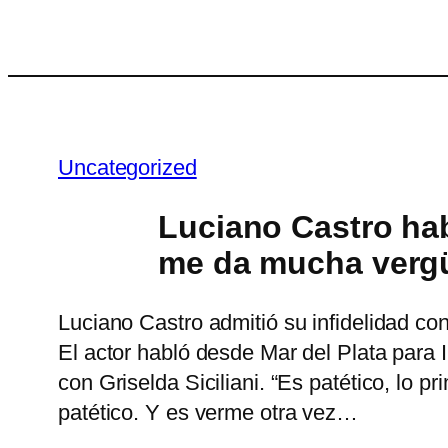
Saltar
al
contenido
Uncategorized
Luciano Castro hab
me da mucha verg
Luciano Castro admitió su infidelidad co
El actor habló desde Mar del Plata para 
con Griselda Siciliani. “Es patético, l
patético. Y es verme otra vez…