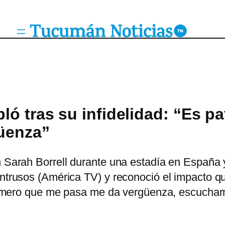
ló tras su infidelidad: “Es p
üenza”
n Sarah Borrell durante una estadía en España y
Intrusos (América TV) y reconoció el impacto qu
o primero que me pasa me da vergüenza, escuc