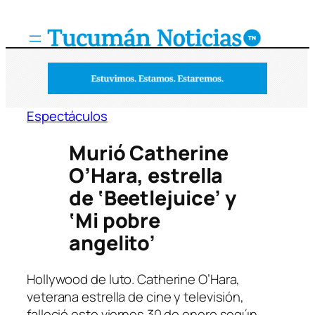
Saltar
al
contenido
Espectáculos
Murió Catherine
O’Hara, estrella
de ‘Beetlejuice’ y
‘Mi pobre
angelito’
Hollywood de luto. Catherine O’Hara,
veterana estrella de cine y televisión,
falleció este viernes 30 de enero según