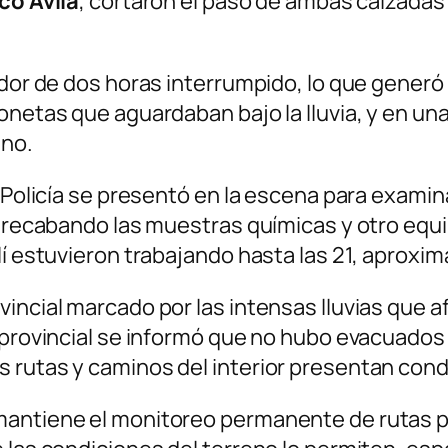
co Ávila
, cortaron el paso de ambas calzadas d
edor de dos horas interrumpido, lo que generó 
onetas que aguardaban bajo la lluvia, y en un
ino.
 Policía se presentó en la escena para examin
ba recabando las muestras químicas y otro equ
llí estuvieron trabajando hasta las 21, aprox
vincial marcado por las intensas lluvias que 
o provincial se informó que no hubo evacuados
 rutas y caminos del interior presentan cond
antiene el monitoreo permanente de rutas pr