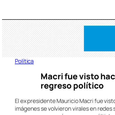
Saltar
al
contenido
Política
Macri fue visto ha
regreso político
El ex presidente Mauricio Macri fue vis
imágenes se volvieron virales en redes