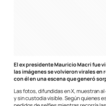
El ex presidente Mauricio Macri fue 
las imágenes se volvieron virales en
con él en una escena que generó sorp
Las fotos, difundidas en X, muestran a
y sin custodia visible. Según quienes e
pedidos de selfies mientras recorría la