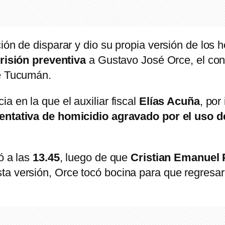
ción de disparar y dio su propia versión de lo
risión preventiva
a Gustavo José Orce, el con
de Tucumán.
a en la que el auxiliar fiscal
Elías Acuña
, por
tentativa de homicidio agravado por el uso 
ó a las
13.45
, luego de que
Cristian Emanuel P
a versión, Orce tocó bocina para que regresara 