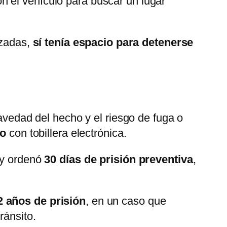
n el vehículo para buscar un lugar
izadas,
sí tenía espacio para detenerse
ravedad del hecho y el riesgo de fuga o
io
con tobillera electrónica.
l y ordenó
30 días de prisión preventiva
,
2 años de prisión
, en un caso que
ránsito.