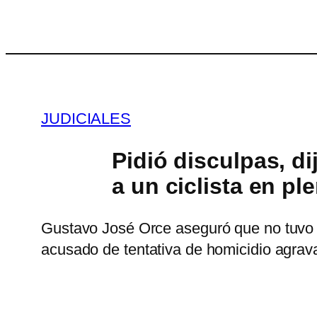
Saltar
al
contenido
JUDICIALES
Pidió disculpas, d
a un ciclista en pl
Gustavo José Orce aseguró que no tuvo int
acusado de tentativa de homicidio agrava