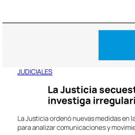
Saltar
al
contenido
JUDICIALES
La Justicia secuest
investiga irregula
La Justicia ordenó nuevas medidas en la
para analizar comunicaciones y movimie